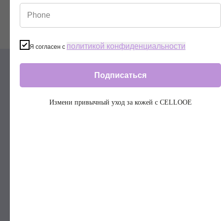
обострения.
политикой конфиденциальности
Я согласен с
Подписаться
Измени привычный уход за кожей с CELLOOE
Если я не хочу худеть, мне не
нужен крем?
Какая текстура у крема?
Какие ощущения должны быть во
время применения?