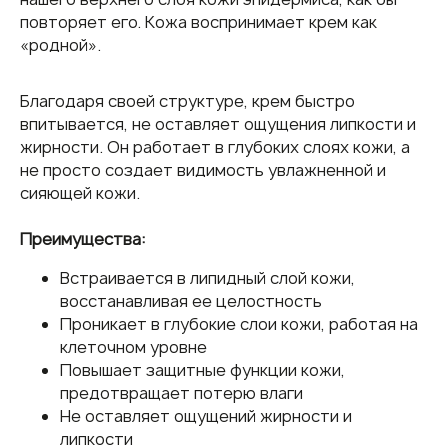
повторяет его. Кожа воспринимает крем как
«родной».
Благодаря своей структуре, крем быстро
впитывается, не оставляет ощущения липкости и
жирности. Он работает в глубоких слоях кожи, а
не просто создает видимость увлажненной и
сияющей кожи.
Москва: +7 495 741 8 777
Преимущества:
Санкт- Петербург: +7 812 907 54 35
Встраивается в липидный слой кожи,
восстанавливая ее целостность
Домашняя линия
Блог
Проникает в глубокие слои кожи, работая на
Магазин
Доставка и оплата
клеточном уровне
О бренде
FAQ
Повышает защитные функции кожи,
Салоны и клиники
Контакты
предотвращает потерю влаги
Результаты
Для салонов
Не оставляет ощущений жирности и
липкости