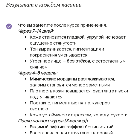
Результат в каждом касании
Что вы заметите после курса применения.
Через 7–14 дней:
Кожа становится
гладкой, упругой
, исчезает
ощущение стянутости
Тон выравнивается, пигментация и
покраснения уменьшаются
Утреннее лицо —
без отёков
, с естественным
сиянием
Через 4–8 недель:
Мимические морщины разглаживаются
,
заломы становятся менее заметными
Плотность кожи повышается, овал лица и веки
подтягиваются
Постакне, пигментные пятна, купероз
светлеют
Кожа устойчивее к стрессам, холоду, сухости
После полного курса (3 месяца):
Видимый
лифтинг-эффект
без инъекций
Восстановленная структура, здоровый