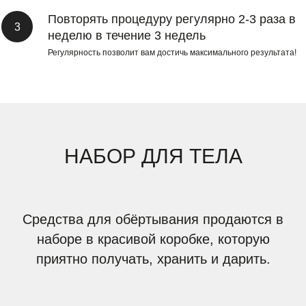
Москва: +7 495 741 8 777
Повторять процедуру регулярно 2-3 раза в
Санкт- Петербург: +7 812 907 54 35
неделю в течение 3 недель
Регулярность позволит вам достичь максимального результата!
Домашняя линия
Блог
Магазин
Доставка и оплата
О бренде
FAQ
Салоны и клиники
Контакты
Результаты
Для салонов
НАБОР ДЛЯ ТЕЛА
Telegram
WhatsApp
Средства для обёртывания продаются в
cellooe@gmail.com
наборе в красивой коробке, которую
© CELLOOE, 2020
приятно получать, хранить и дарить.
договор оферты
политика конфиденциальности