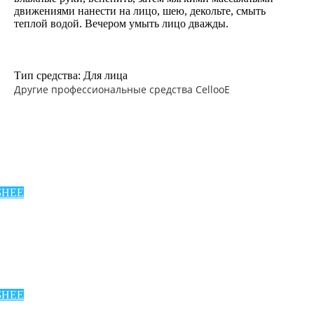
движениями нанести на лицо, шею, декольте, смыть
теплой водой. Вечером умыть лицо дважды.
Тип средства: Для лица
Другие профессиональные средства CellooE
нкциональное
е
БНЕЕ
УЛЬПТОР
ое
БНЕЕ
,