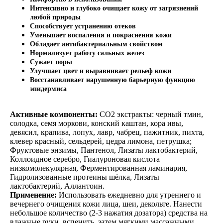
Интенсивно и глубоко очищает кожу от загрязнений
любой природы
Способствует устранению отеков
Уменьшает воспаления и покраснения кожи
Обладает антибактериальным свойством
Нормализует работу сальных желез
Сужает поры
Улучшает цвет и выравнивает рельеф кожи
Восстанавливает нарушенную барьерную функцию
эпидермиса
Активные компоненты:
СО2 экстракты: черный тмин,
с
олодка, семя моркови, конский каштан, кора ивы,
девясил, крапива, лопух, лавр, чабрец, пажитник, пихта,
клевер красный, сельдерей, цедра лимона, петрушка;
Фруктовые энзимы, Пантенол, Лизаты лактобактерий,
Коллоидное серебро, Гиалуроновая кислота
низкомолекулярная, Ферментированная ламинария,
Гидролизованные протеины шёлка, Лизаты
лактобактерий, Аллантоин.
Применение:
Использовать ежедневно для утреннего и
вечернего очищения кожи лица, шеи, декольте. Нанести
небольшое количество (2-3 нажатия дозатора) средства на
влажные руки, вспенить, затем мягкими массажными